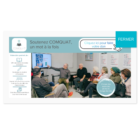
Nous sommes déménagé·e·s au 132A-25 boul. Don Quichotte à
L'Île-Perrot.
Itinéraire
514-453-3632
info@comquat.ca
Rechercher :
FERMER
Soutenir
Devenir
English
Comquat
bénévole
Nous joindre