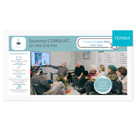
Nous sommes déménagé·e·s au 132A-25 boul. Don Quichotte à
L'Île-Perrot.
Itinéraire
514-453-3632
info@comquat.ca
Rechercher :
FERMER
Soutenir
Devenir
English
Comquat
bénévole
Vidéos