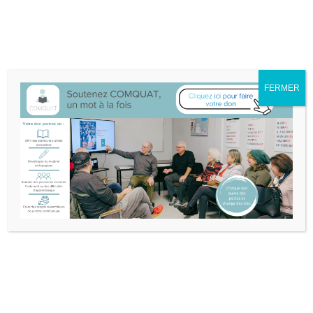
Nous sommes déménagé·e·s au 132A-25 boul. Don Quichotte à
L'Île-Perrot.
Itinéraire
514-453-3632
info@comquat.ca
Rechercher :
FERMER
Soutenir
Devenir
Comquat
bénévole
INVITATION À UNE SÉRIE
DE PRÉSENTATIONS
OFFERTES PAR COMQUAT
ET LA MAGIE DES MOTS