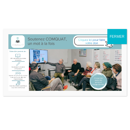
Nous sommes déménagé·e·s au 132A-25 boul. Don Quichotte à
L'Île-Perrot.
Itinéraire
514-453-3632
info@comquat.ca
Rechercher :
FERMER
Soutenir
Devenir
Comquat
bénévole
OFFRE D’EMPLOI:
FORMATEUR OU
FORMATRICE EN
ALPHABÉTISATION ET
FRANCISATION