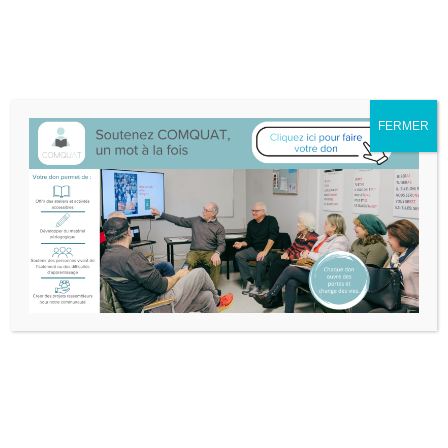
Nous sommes déménagé·e·s au 132A-25 boul. Don Quichotte à
L'Île-Perrot.
Itinéraire
514-453-3632
info@comquat.ca
Rechercher :
FERMER
Soutenir
Devenir
Comquat
bénévole
Nouvelles