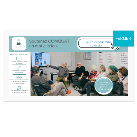
Nous sommes déménagé·e·s au 132A-25 boul. Don Quichotte à
L'Île-Perrot.
Itinéraire
514-453-3632
info@comquat.ca
Rechercher :
FERMER
Soutenir
Devenir
Comquat
bénévole
Nouvelles