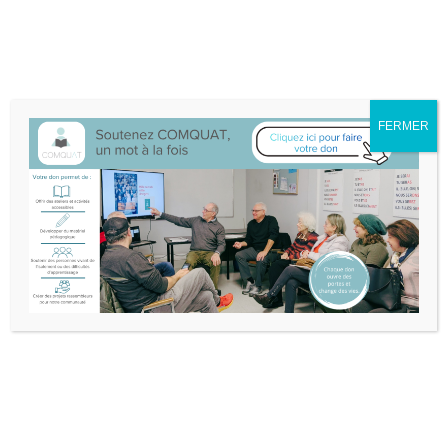
Nous sommes déménagé·e·s au 132A-25 boul. Don Quichotte à
L'Île-Perrot.
Itinéraire
514-453-3632
info@comquat.ca
Rechercher :
FERMER
Soutenir
Devenir
Comquat
bénévole
Nouvelles