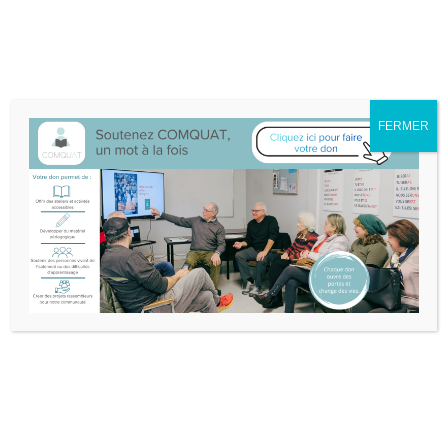
Nous sommes déménagé·e·s au 132A-25 boul. Don Quichotte à
L'Île-Perrot.
Itinéraire
514-453-3632
info@comquat.ca
Rechercher :
FERMER
Soutenir
Devenir
Comquat
bénévole
Nouvelles